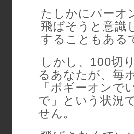
たしかにパーオ
飛ばそうと意識
することもある
しかし、100切
るあなたが、毎
「ボギーオンで
で」という状況で
せん。