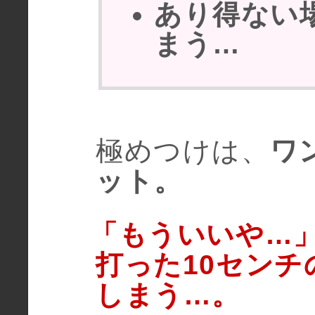
あり得ない
まう…
極めつけは、
ワ
ット。
「もういいや…
打った10セン
しまう…。