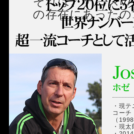
それは、テニスV
の存在にあったの
・現テ
コーチ
（19
・現太
・20