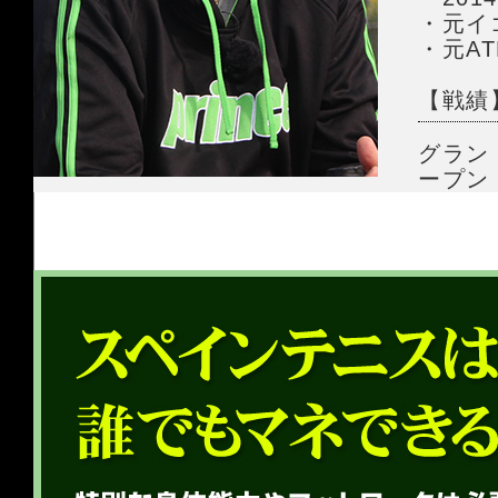
・元イ
・元AT
【戦績
グラン
ープン