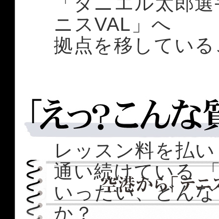
「ダニエル太郎選
ニスVAL」へ
拠点を移している
日本では、ほとん
歴史が長く、世界
レッスン料を払い
通い続けている 「
いったい、どんな
か？