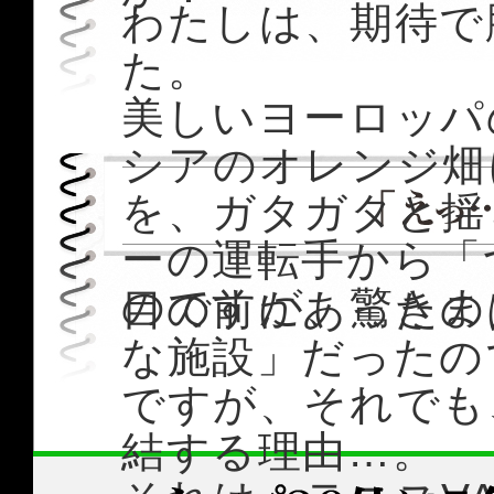
わたしは、期待で
た。
美しいヨーロッパ
シアのオレンジ畑
を、ガタガタと揺
ーの運転手から「
のですが、驚きま
目の前にあったの
な施設」だったの
ですが、それでも
結する理由…。