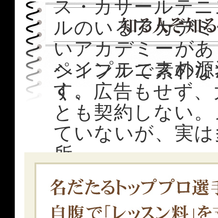
ス・カサールテニ
ルのいるアカデミ
いアカデミーがあ
ペインテニスの源
シンプルで素朴な
す。
く、広告もせず、
とも契約しない。
ていないが、実は
所…。
そんな「秘密基地
と探し続けた結果