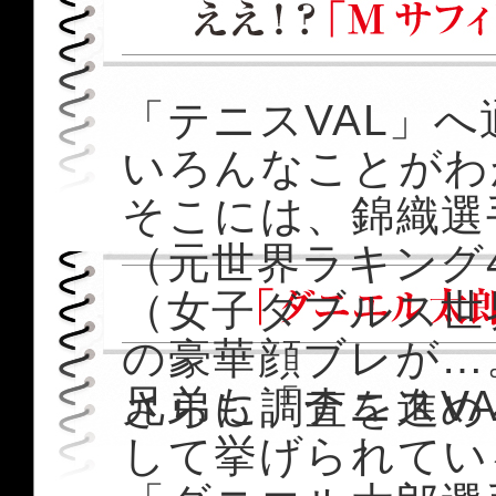
「テニスVAL」
いろんなことがわ
そこには、錦織選
（元世界ラキング
（女子ダブルス世
の豪華顔ブレが…
兄弟も「テニスV
さらに調査を進め
して挙げられてい